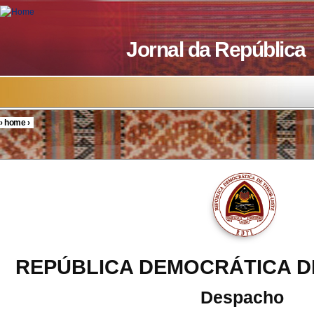
Skip to main content
Jornal da República
›
home
›
You are here
REPÚBLICA DEMOCRÁTICA D
Despacho