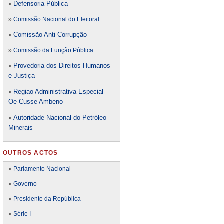
Defensori
a Pública
»
»
Comissão Nacional do Eleitoral
Comissão Anti-Corrupção
»
»
Comissão da Função Pública
Provedoria dos Direitos Humanos
»
e Justiça
Regiao Administrativa Especial
»
Oe-Cusse Ambeno
Autoridade Nacional do Petróleo
»
Minerais
OUTROS ACTOS
»
Parlamento Nacional
»
Governo
»
Presidente da República
»
Série I