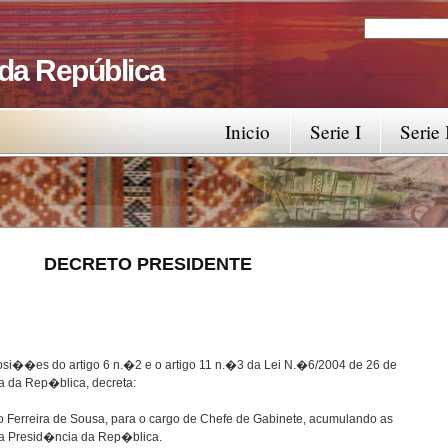
Search
Search fo
 da República
Inicio
Serie I
Serie 
RESIDENTE
osi��es do artigo 6 n.�2 e o artigo 11 n.�3 da Lei N.�6/2004 de 26 de
a da Rep�blica, decreta:
erreira de Sousa, para o cargo de Chefe de Gabinete, acumulando as
a Presid�ncia da Rep�blica.