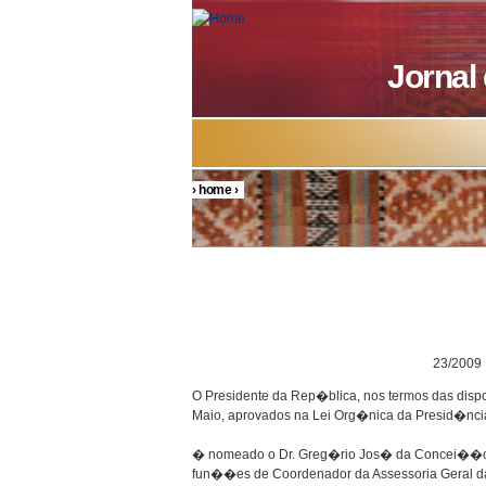
Skip to main content
Jornal
›
home
›
You are here
DECRETO P
23/2009
O Presidente da Rep�blica, nos termos das disp
Maio, aprovados na Lei Org�nica da Presid�nci
� nomeado o Dr. Greg�rio Jos� da Concei��o F
fun��es de Coordenador da Assessoria Geral d