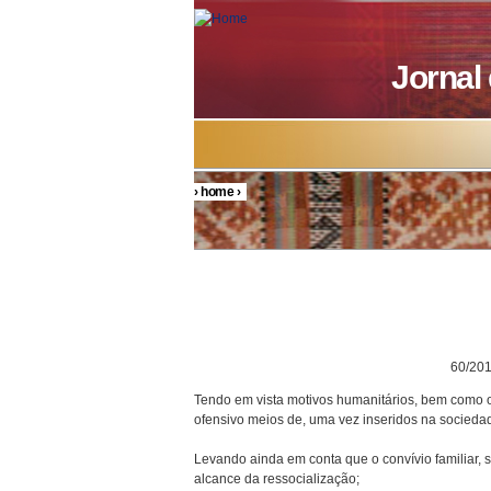
Skip to main content
Jornal
›
home
›
You are here
DECRETO P
60/201
Tendo em vista motivos humanitários, bem como o
ofensivo meios de, uma vez inseridos na socieda
Levando ainda em conta que o convívio familiar,
alcance da ressocialização;