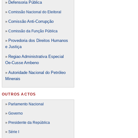
Defensori
a Pública
»
»
Comissão Nacional do Eleitoral
Comissão Anti-Corrupção
»
»
Comissão da Função Pública
Provedoria dos Direitos Humanos
»
e Justiça
Regiao Administrativa Especial
»
Oe-Cusse Ambeno
Autoridade Nacional do Petróleo
»
Minerais
OUTROS ACTOS
»
Parlamento Nacional
»
Governo
»
Presidente da República
»
Série I