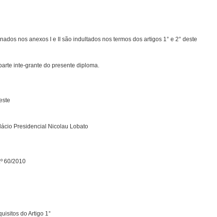
ados nos anexos I e II são indultados nos termos dos artigos 1° e 2° deste
parte inte-grante do presente diploma.
este
ácio Presidencial Nicolau Lobato
.º 60/2010
isitos do Artigo 1°