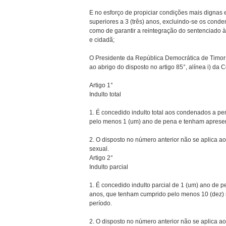
E no esforço de propiciar condições mais dignas
superiores a 3 (três) anos, excluindo-se os cond
como de garantir a reintegração do sentenciado à
e cidadã;
O Presidente da República Democrática de Timor-
ao abrigo do disposto no artigo 85°, alínea i) da C
Artigo 1°
Indulto total
1. É concedido indulto total aos condenados a pe
pelo menos 1 (um) ano de pena e tenham aprese
2. O disposto no número anterior não se aplica a
sexual.
Artigo 2°
Indulto parcial
1. É concedido indulto parcial de 1 (um) ano de p
anos, que tenham cumprido pelo menos 10 (dez)
período.
2. O disposto no número anterior não se aplica a