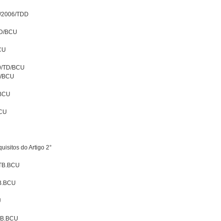
d/2006/TDD
TD/BCU
CU
09/TD/BCU
D/BCU
/BCU
BCU
isitos do Artigo 2°
/TB.BCU
TB.BCU
U
/TB.BCU