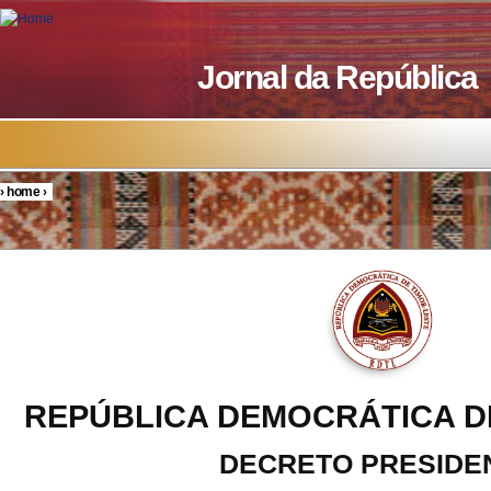
Skip to main content
Jornal da República
›
home
›
You are here
REPÚBLICA DEMOCRÁTICA D
DECRETO PRESIDE