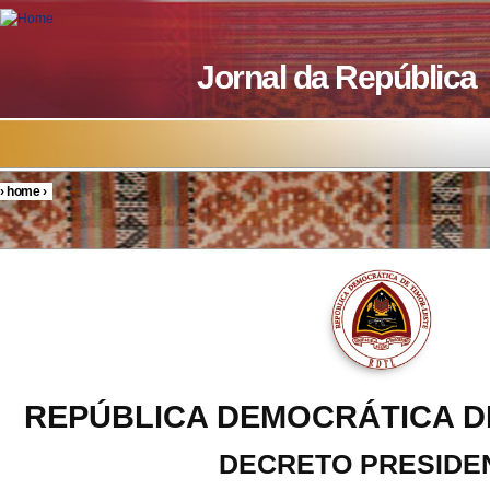
Skip to main content
Jornal da República
›
home
›
You are here
REPÚBLICA DEMOCRÁTICA D
DECRETO PRESIDE