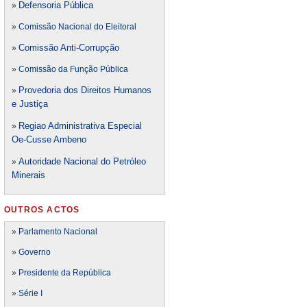
Defensori
a Pública
»
»
Comissão Nacional do Eleitoral
Comissão Anti-Corrupção
»
»
Comissão da Função Pública
Provedoria dos Direitos Humanos
»
e Justiça
Regiao Administrativa Especial
»
Oe-Cusse Ambeno
Autoridade Nacional do Petróleo
»
Minerais
OUTROS ACTOS
»
Parlamento Nacional
»
Governo
»
Presidente da República
»
Série I