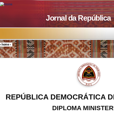
Skip to main content
Jornal da República
›
home
›
You are here
REPÚBLICA DEMOCRÁTICA D
DIPLOMA MINISTER