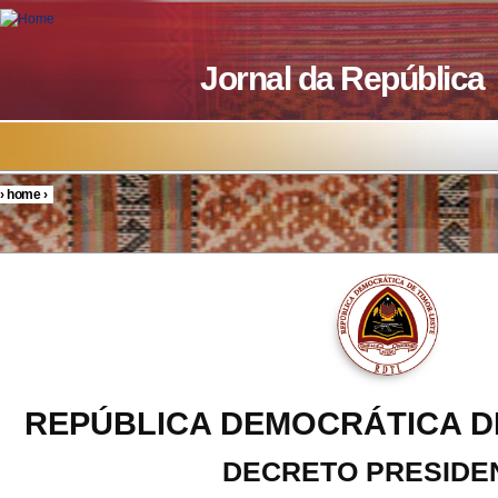
Skip to main content
Jornal da República
›
home
›
You are here
REPÚBLICA DEMOCRÁTICA D
DECRETO PRESIDE