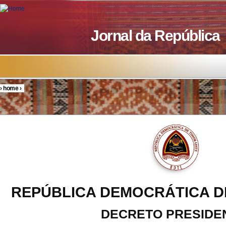
Skip to main content
Jornal da República
›
home
›
You are here
REPÚBLICA DEMOCRÁTICA D
DECRETO PRESIDE