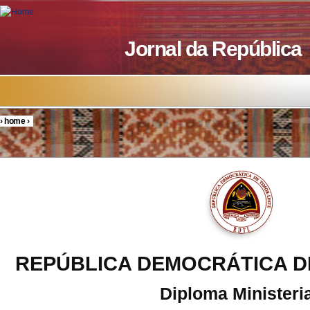
Skip to main content
Jornal da República
›
home
›
You are here
REPÚBLICA DEMOCRÁTICA D
Diploma Ministeria