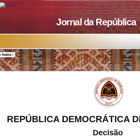
Skip to main content
Jornal da República
›
home
›
You are here
REPÚBLICA DEMOCRÁTICA D
Decisão