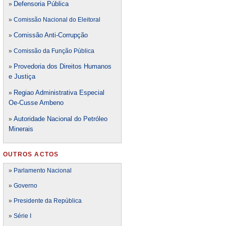
Defensori
a Pública
»
»
Comissão Nacional do Eleitoral
Comissão Anti-Corrupção
»
»
Comissão da Função Pública
Provedoria dos Direitos Humanos
»
e Justiça
Regiao Administrativa Especial
»
Oe-Cusse Ambeno
Autoridade Nacional do Petróleo
»
Minerais
OUTROS ACTOS
»
Parlamento Nacional
»
Governo
»
Presidente da República
»
Série I