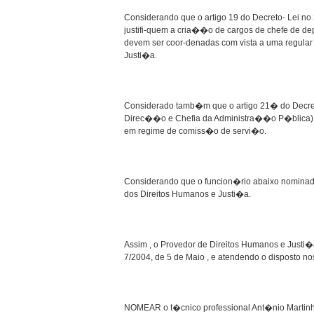
Considerando que o artigo 19 do Decreto- Lei no
justifi-quem a cria��o de cargos de chefe de 
devem ser coor-denadas com vista a uma regula
Justi�a.
Considerado tamb�m que o artigo 21� do Decret
Direc��o e Chefia da Administra��o P�blica) 
em regime de comiss�o de servi�o.
Considerando que o funcion�rio abaixo nominado
dos Direitos Humanos e Justi�a.
Assim , o Provedor de Direitos Humanos e Justi
7/2004, de 5 de Maio , e atendendo o disposto no
NOMEAR o t�cnico professional Ant�nio Martinho