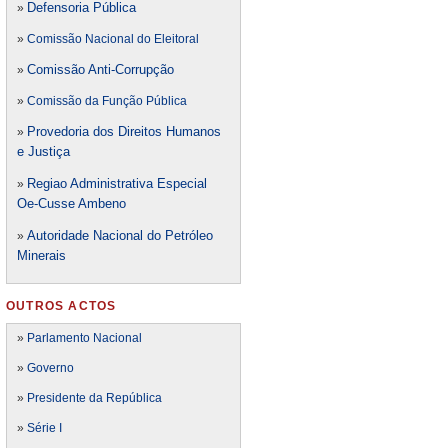
Defensori
a Pública
»
»
Comissão Nacional do Eleitoral
Comissão Anti-Corrupção
»
»
Comissão da Função Pública
Provedoria dos Direitos Humanos
»
e Justiça
Regiao Administrativa Especial
»
Oe-Cusse Ambeno
Autoridade Nacional do Petróleo
»
Minerais
OUTROS ACTOS
»
Parlamento Nacional
»
Governo
»
Presidente da República
»
Série I