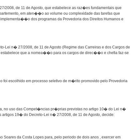
 27/2008, de 11 de Agosto, que estabelece as raz�es fundamentais que
departemento, em aten��o ao volume ou complexidade das tarefas que
r implementa��o dos programas da Provedoria dos Direitos Humanos e
o-Lei n� 27/2008, de 11 de Agosto (Regime das Carreiras e dos Cargos de
estabelece que a nomea��o para os cargos de direc��o e chefia faz-se
 foi escolhido em processo seletivo de m�rito promovido pelo Provedoria
�a, no uso das Compet�ncias pr�prias previstas no artigo 10� do Lei n�
s artigos 19� do Decreto-Lei n� 27/2008, de 11 de Agosto, decide:
 Soares da Costa Lopes para, pelo periodo de dois anos , exercer em