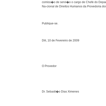
comiss�o de servi�o o cargo de Chefe do Depa
Na-cional de Direitos Humanos da Provedoria do
Publique-se.
Dili, 10 de Fevereiro de 2009
O Provedor
Dr. Sebasti�o Dias Ximenes