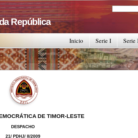
Search
Search fo
 da República
Inicio
Serie I
Serie 
EMOCRÁTICA DE TIMOR-LESTE
DESPACHO
21/ PDHJ/ II/2009