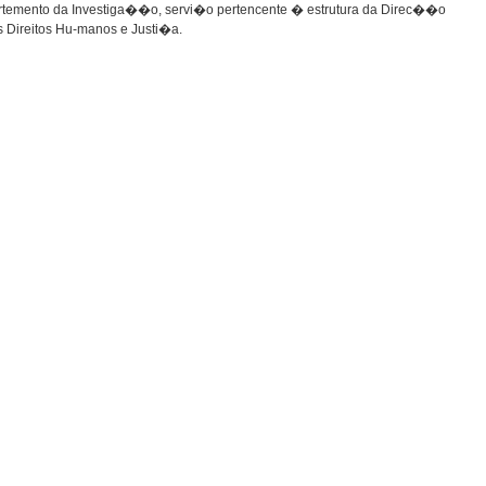
rtemento da Investiga��o, servi�o pertencente � estrutura da Direc��o
s Direitos Hu-manos e Justi�a.