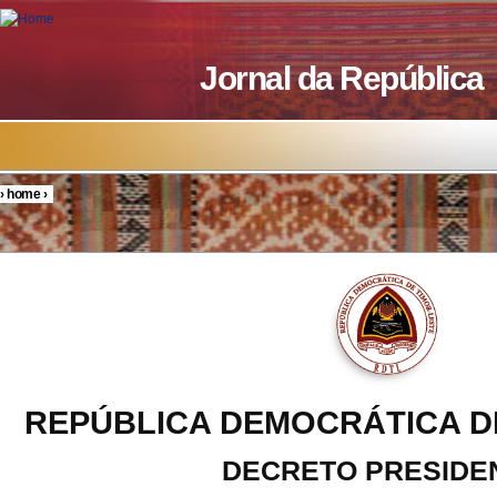
Skip to main content
Jornal da República
›
home
›
You are here
REPÚBLICA DEMOCRÁTICA D
DECRETO PRESIDE