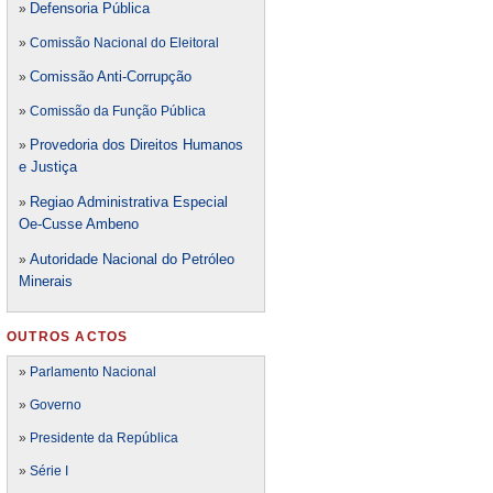
Defensori
a Pública
»
»
Comissão Nacional do Eleitoral
Comissão Anti-Corrupção
»
»
Comissão da Função Pública
Provedoria dos Direitos Humanos
»
e Justiça
Regiao Administrativa Especial
»
Oe-Cusse Ambeno
Autoridade Nacional do Petróleo
»
Minerais
OUTROS ACTOS
»
Parlamento Nacional
»
Governo
»
Presidente da República
»
Série I