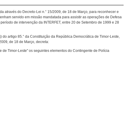
ada através do Decreto-Lei n.° 15/2009, de 18 de Março, para reconhecer e
ue tenham servido em missão mandatada para assistir as operações de Defesa
 período de intervenção da INTERFET, entre 20 de Setembro de 1999 e 28
j) do artigo 85.° da Constituição da República Democrática de Timor-Leste,
/2009, de 18 de Março, decreta:
 de Timor-Leste" os seguintes elementos do Contingente de Polícia