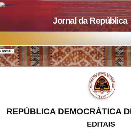
Skip to main content
Jornal da República
›
home
›
You are here
REPÚBLICA DEMOCRÁTICA D
EDITAIS