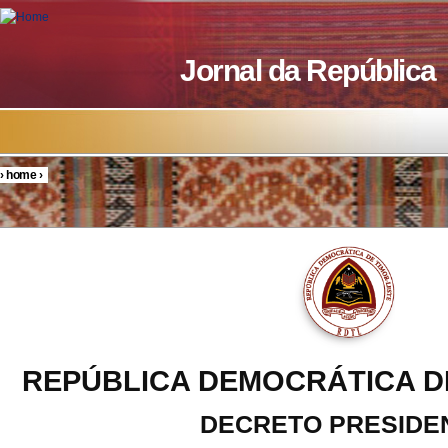
Skip to main content
Jornal da República
›
home
›
You are here
REPÚBLICA DEMOCRÁTICA D
DECRETO PRESIDE