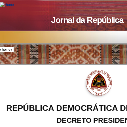
Skip to main content
Jornal da República
›
home
›
You are here
REPÚBLICA DEMOCRÁTICA D
DECRETO PRESIDE