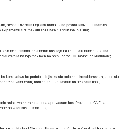
ira, pesoal Divizaun Lojistika hamotuk ho pesoal Divizaun Finansas -
 ekipamentu sira mak atu sosa ne'e nia folin iha loja sira;
sosa ne'e minimal tenki hetan hosi loja tolu nian, atu nune'e bele iha
sidi eskolla ba loja mak faen ho presu baratu liu, maibe iha kualidade;
a komisariu/a ho portofoliu lojistiku atu bele halo konsiderasaun, antes atu
pende ba valor osan) hodi hetan apresiasaun no desizaun final;
bele hala'o wainhira hetan ona aprovasaun hosi Prezidente CNE ka
nde ba valor kustus mak iha);
 ho pesoal ida hosi Divizaun Finansas nian (na'in rua) mak sei ba sosa sasan