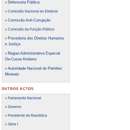
Defensori
a Pública
»
»
Comissão Nacional do Eleitoral
Comissão Anti-Corrupção
»
»
Comissão da Função Pública
Provedoria dos Direitos Humanos
»
e Justiça
Regiao Administrativa Especial
»
Oe-Cusse Ambeno
Autoridade Nacional do Petróleo
»
Minerais
OUTROS ACTOS
»
Parlamento Nacional
»
Governo
»
Presidente da República
»
Série I