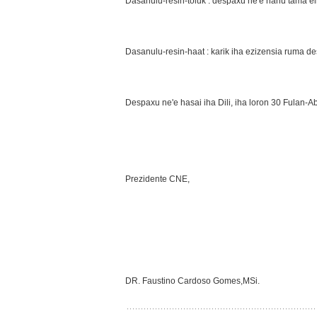
Dasanulu-resin-toluk : despaxu ne'e hahu tama ein
Dasanulu-resin-haat : karik iha ezizensia ruma d
Despaxu ne'e hasai iha Dili, iha loron 30 Fulan-Ab
Prezidente CNE,
DR. Faustino Cardoso Gomes,MSi.