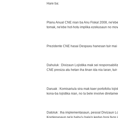
Hare ba:
Planu Anual CNE nian ba Anu Fiskal 2008, ne'ebe
tomak, ne'ebe hot-hotu implika ezekusaun no mo
Prezidente CNE hasai Despaxu hanesan tuir mai 
Dahuluk : Divizaun Lojistika mak sei responsabil
CNE presiza atu hetan iha tinan ida nia laran, tui
Daruak : Komisariu/a sira mak kaer portofoliu lojist
kona-ba lojistika nian, no la bele involve diretam
Datoluk : Iha implementasaun, pesoal Divizaun Lo
Kordenasaun ne'e hahu'u hala'o kedas hosi faze i