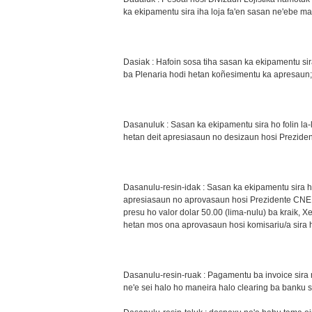
ka ekipamentu sira iha loja fa'en sasan ne'ebe m
Dasiak : Hafoin sosa tiha sasan ka ekipamentu sira
ba Plenaria hodi hetan koñesimentu ka apresaun;
Dasanuluk : Sasan ka ekipamentu sira ho folin la-l
hetan deit apresiasaun no desizaun hosi Prezide
Dasanulu-resin-idak : Sasan ka ekipamentu sira ho 
apresiasaun no aprovasaun hosi Prezidente CNE, 
presu ho valor dolar 50.00 (lima-nulu) ba kraik,
hetan mos ona aprovasaun hosi komisariu/a sira ho
Dasanulu-resin-ruak : Pagamentu ba invoice sira 
ne'e sei halo ho maneira halo clearing ba banku