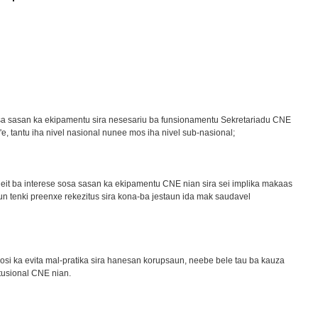
osa sasan ka ekipamentu sira nesesariu ba funsionamentu Sekretariadu CNE
e, tantu iha nivel nasional nunee mos iha nivel sub-nasional;
it ba interese sosa sasan ka ekipamentu CNE nian sira sei implika makaas
un tenki preenxe rekezitus sira kona-ba jestaun ida mak saudavel
si ka evita mal-pratika sira hanesan korupsaun, neebe bele tau ba kauza
itusional CNE nian.