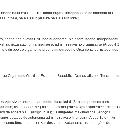
an, neebe hatur estatutu CNE nudar orgaun independente ho mandatu atu tau
asaun ne'e, ba eleisaun jeral ka ba eleisaun lokal;
ira, neebe hatur katak CNE nee nudar orgaun eleitoral neebe .independenti
okal, no goza autonomia finanseira, administrativa no organizativa (Artigu 4.2)
nte e dispõe de orçamento próprio, integrado no Orçamento do Estado, nos
na-ba Orçamento Geral do Estado da República Democrática de Timor-Leste
diku Aprovizionamentu nian, neebe hatur katak [São competentes para
namento, as entidades seguintes: ... Os dirigentes expressamente nomeados
s de soberania ... (artigo 15.d.); Os dirigentes máximos dos Serviços
mos dotados de autonomia administrativa e financeira;(Artigo 15.e) ... As
têm competência para realizar, descentralizadamente, as operações de