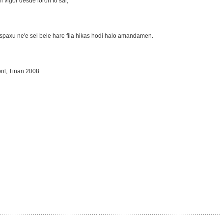
 vigor desde loron fo sai;
espaxu ne'e sei bele hare fila hikas hodi halo amandamen.
ril, Tinan 2008