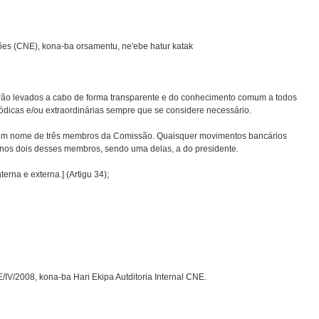
ões (CNE), kona-ba orsamentu, ne'ebe hatur katak
erão levados a cabo de forma transparente e do conhecimento comum a todos
iódicas e/ou extraordinárias sempre que se considere necessário.
a em nome de três membros da Comissão. Quaisquer movimentos bancários
enos dois desses membros, sendo uma delas, a do presidente.
terna e externa.] (Artigu 34);
V/2008, kona-ba Hari Ekipa Autditoria Internal CNE.