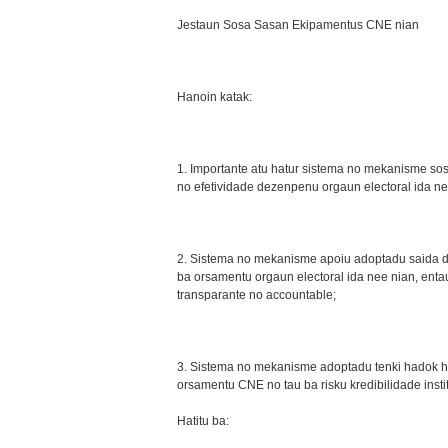
Jestaun Sosa Sasan Ekipamentus CNE nian
Hanoin katak:
1. Importante atu hatur sistema no mekanisme s
no efetividade dezenpenu orgaun electoral ida ne'
2. Sistema no mekanisme apoiu adoptadu saida de
ba orsamentu orgaun electoral ida nee nian, enta
transparante no accountable;
3. Sistema no mekanisme adoptadu tenki hadok ho
orsamentu CNE no tau ba risku kredibilidade inst
Hatitu ba: