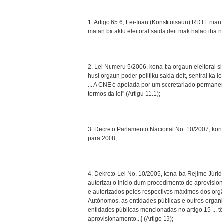
1. Artigo 65.6, Lei-Inan (Konstituisaun) RDTL ni
matan ba aktu eleitoral saida deit mak halao iha n
2. Lei Numeru 5/2006, kona-ba orgaun eleitoral s
husi orgaun poder politiku saida deit, sentral ka l
... A CNE é apoiada por um secretariado permane
termos da lei" (Artigu 11.1);
3. Decreto Parlamento Nacional No. 10/2007, ko
para 2008;
4. Dekreto-Lei No. 10/2005, kona-ba Rejime Júri
autorizar o inicio dum procedimento de aprovisio
e autorizados pelos respectivos máximos dos orgão
Autónomos, as entidades públicas e outros organis
entidades públicas mencionadas no artigo 15 ... 
aprovisionamento...] (Artigo 19);