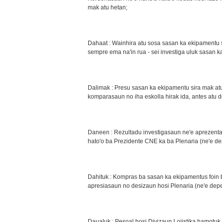
mak atu hetan;
Dahaat : Wainhira atu sosa sasan ka ekipamentu s
sempre ema na'in rua - sei investiga uluk sasan ka
Dalimak : Presu sasan ka ekipamentu sira mak atu 
komparasaun no iha eskolla hirak ida, antes atu de
Daneen : Rezultadu investigasaun ne'e aprezenta b
hato'o ba Prezidente CNE ka ba Plenaria (ne'e de
Dahituk : Kompras ba sasan ka ekipamentus foin 
apresiasaun no desizaun hosi Plenaria (ne'e depe
Daualuk : Pesoal hosi Divizaun Lojistika hamotuk