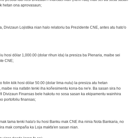
ak hetan ona aprovasaun;
, Divizaun Lojistika nian halo relatoriu ba Prezidente CNE, antes atu hato'o
iu hosi dólar 1,000.00 (dolar rihun ida) la presiza ba Plenaria, maibe sei
nte CNE;
folin kiik hosi dólar 50.00 (dolar lima-nulu) la-presiza atu hetan
maibe nia nafatin tenki iha koñesimentu kona-ba ne'e. Ba sasan sira ho
 Xefi Divizaun Finansas bele hakotu no sosa sasan ka ekipamentu wainhira
 portofoliu finansas;
mak tama tenki hala'o liu hosi Banku mak CNE iha ninia Nota Bankaria, no
 sira mak compaña ka Loja makfa'en sasan nian.