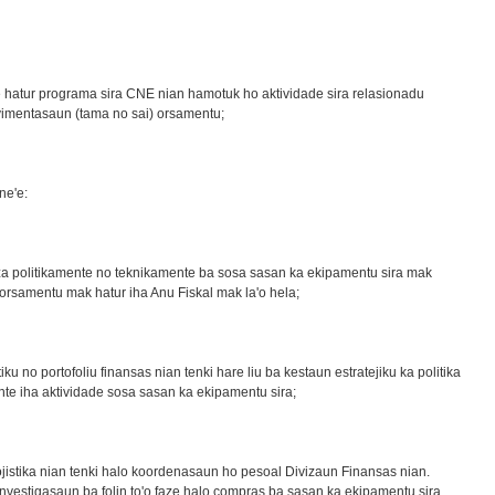
 hatur programa sira CNE nian hamotuk ho aktividade sira relasionadu
vimentasaun (tama no sai) orsamentu;
ne'e:
iza politikamente no teknikamente ba sosa sasan ka ekipamentu sira mak
r orsamentu mak hatur iha Anu Fiskal mak la'o hela;
iku no portofoliu finansas nian tenki hare liu ba kestaun estratejiku ka politika
ente iha aktividade sosa sasan ka ekipamentu sira;
jistika nian tenki halo koordenasaun ho pesoal Divizaun Finansas nian.
nvestigasaun ba folin to'o faze halo compras ba sasan ka ekipamentu sira