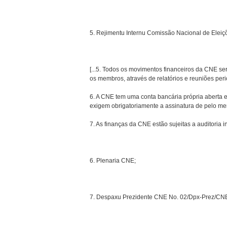
5. Rejimentu Internu Comissão Nacional de Eleiç
[...5. Todos os movimentos financeiros da CNE s
os membros, através de relatórios e reuniões per
6. A CNE tem uma conta bancária própria abert
exigem obrigatoriamente a assinatura de pelo m
7. As finanças da CNE estão sujeitas a auditoria in
6. Plenaria CNE;
7. Despaxu Prezidente CNE No. 02/Dpx-Prez/CNE/I