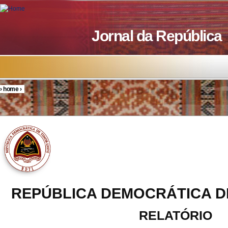
Skip to main content
Jornal da República
›
home
›
You are here
REPÚBLICA DEMOCRÁTICA D
RELATÓRIO