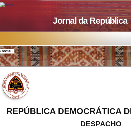
Skip to main content
Jornal da República
›
home
›
You are here
REPÚBLICA DEMOCRÁTICA D
DESPACHO