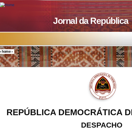
Skip to main content
Jornal da República
›
home
›
You are here
REPÚBLICA DEMOCRÁTICA D
DESPACHO