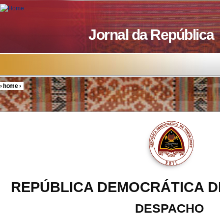
Skip to main content
Jornal da República
›
home
›
You are here
REPÚBLICA DEMOCRÁTICA D
DESPACHO