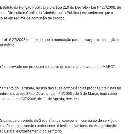
Estatuto da Função Pública) e o artigo 210 do Decreto - Lei Nº 27/2008, de
s de Direcção e Chefia da Administração Pública ) estabelecem que a
az-se em regime de comissão de serviço.
-Lei nº 27/2008 determina que a nomeação para os cargos de direcção e
or mérito.
 foi aprovado em processo selectivo de mérito promovido pelo MAEOT.
enamento do Território, no uso das suas competências próprias previstas no
tembro, e o artigo 3º do Decreto -Lei nº 6/2008 , de 5 de Março, bem como
creto - Lei nº 27/2008, de 11 de Agosto, decide:
ra, pelo periodo de 2 (dois) anos, exercer em comissão de serviço o
e Finan-ças, serviço pertencente á Instituto Nacional da Administração
ção Estatal e Ordenamento do Território