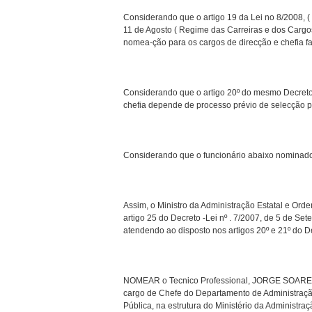
Considerando que o artigo 19 da Lei no 8/2008, ( 
11 de Agosto ( Regime das Carreiras e dos Cargo
nomea-ção para os cargos de direcção e chefia f
Considerando que o artigo 20º do mesmo Decreto
chefia depende de processo prévio de selecção p
Considerando que o funcionário abaixo nominado
Assim, o Ministro da Administração Estatal e Ord
artigo 25 do Decreto -Lei nº . 7/2007, de 5 de Se
atendendo ao disposto nos artigos 20º e 21º do De
NOMEAR o Tecnico Professional, JORGE SOARES pa
cargo de Chefe do Departamento de Administração 
Pública, na estrutura do Ministério da Administra