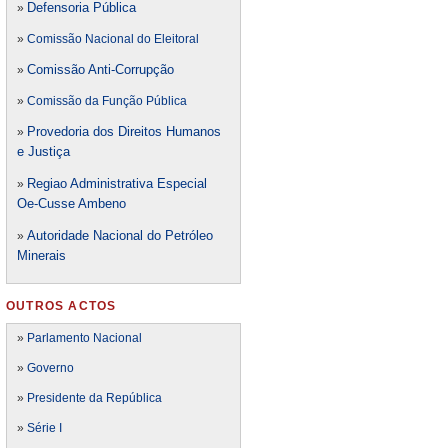
Defensori
a Pública
»
»
Comissão Nacional do Eleitoral
Comissão Anti-Corrupção
»
»
Comissão da Função Pública
Provedoria dos Direitos Humanos
»
e Justiça
Regiao Administrativa Especial
»
Oe-Cusse Ambeno
Autoridade Nacional do Petróleo
»
Minerais
OUTROS ACTOS
»
Parlamento Nacional
»
Governo
»
Presidente da República
»
Série I