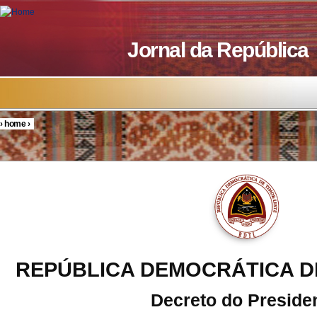
Skip to main content
Jornal da República
›
home
›
You are here
REPÚBLICA DEMOCRÁTICA D
Decreto do Preside