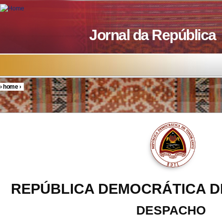
Skip to main content
Jornal da República
›
home
›
You are here
REPÚBLICA DEMOCRÁTICA D
DESPACHO