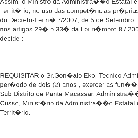
Assim, o Ministro da Administra��o Estatal 
Territ�rio, no uso das compet�ncias pr�prias
do Decreto-Lei n� 7/2007, de 5 de Setembro, 
nos artigos 29� e 33� da Lei n�mero 8 / 200
decide :
REQUISITAR o Sr.Gon�alo Eko, Tecnico Admini
per�odo de dois (2) anos , exercer as fun��
Sub Distrito de Pante Macassar, Administra��
Cusse, Minist�rio da Administra��o Estatal
Territ�rio.