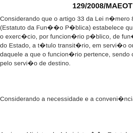
129/2008/MAEOT
Considerando que o artigo 33 da Lei n�mero 8
(Estatuto da Fun��o P�blica) estabelece que
o exerc�cio, por funcion�rio p�blico, de f
do Estado, a t�tulo transit�rio, em servi�o o
daquele a que o funcion�rio pertence, sendo
pelo servi�o de destino.
Considerando a necessidade e a conveni�nci