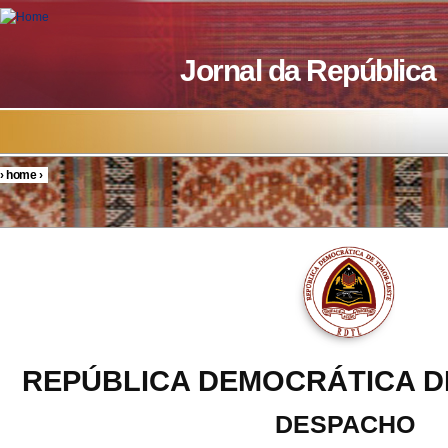
Skip to main content
Jornal da República
›
home
›
You are here
REPÚBLICA DEMOCRÁTICA D
DESPACHO