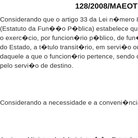
128/2008/MAEOT
Considerando que o artigo 33 da Lei n�mero 8
(Estatuto da Fun��o P�blica) estabelece que
o exerc�cio, por funcion�rio p�blico, de f
do Estado, a t�tulo transit�rio, em servi�o o
daquele a que o funcion�rio pertence, sendo
pelo servi�o de destino.
Considerando a necessidade e a conveni�nci