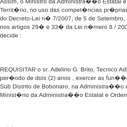
Assim, o Ministro da Administra��o Estatal 
Territ�rio, no uso das compet�ncias pr�prias
do Decreto-Lei n� 7/2007, de 5 de Setembro, 
nos artigos 29� e 33� da Lei n�mero 8 / 200
decide :
REQUISITAR o sr. Adelino G. Brito, Tecnico Adm
per�odo de dois (2) anos , exercer as fun��
Sub Distrito de Bobonaro, na Administra��o d
Minist�rio da Administra��o Estatal e Orden