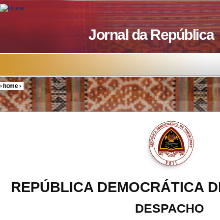
Skip to main content
Jornal da República
›
home
›
You are here
REPÚBLICA DEMOCRÁTICA D
DESPACHO