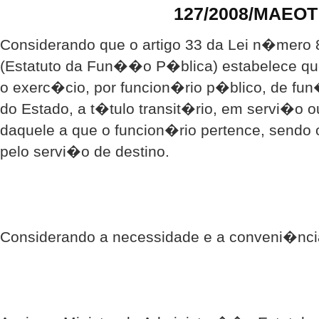
127/2008/MAEOT
Considerando que o artigo 33 da Lei n�mero 8
(Estatuto da Fun��o P�blica) estabelece que
o exerc�cio, por funcion�rio p�blico, de f
do Estado, a t�tulo transit�rio, em servi�o o
daquele a que o funcion�rio pertence, sendo
pelo servi�o de destino.
Considerando a necessidade e a conveni�nci