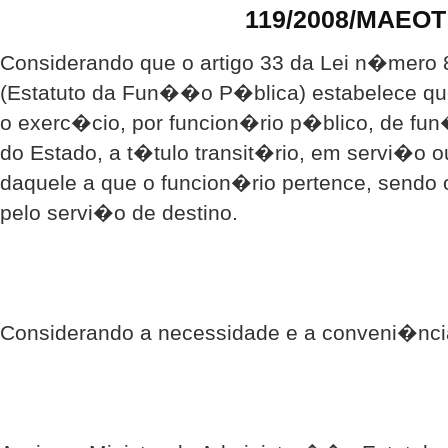
119/2008/MAEOT
Considerando que o artigo 33 da Lei n�mero 8
(Estatuto da Fun��o P�blica) estabelece que
o exerc�cio, por funcion�rio p�blico, de f
do Estado, a t�tulo transit�rio, em servi�o o
daquele a que o funcion�rio pertence, sendo
pelo servi�o de destino.
Considerando a necessidade e a conveni�nci