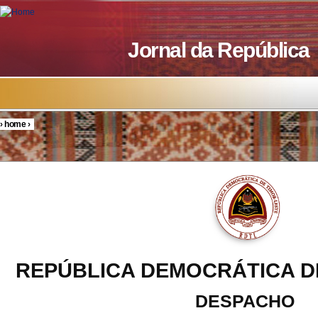
Skip to main content
Jornal da República
›
home
›
You are here
REPÚBLICA DEMOCRÁTICA D
DESPACHO