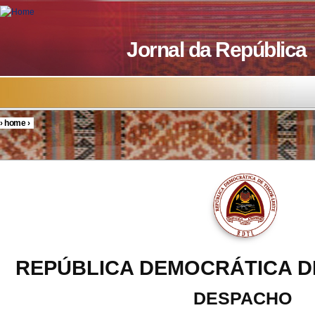
Skip to main content
Jornal da República
›
home
›
You are here
REPÚBLICA DEMOCRÁTICA D
DESPACHO