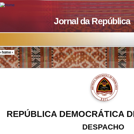
Skip to main content
Jornal da República
›
home
›
You are here
REPÚBLICA DEMOCRÁTICA D
DESPACHO