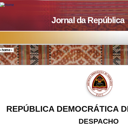
Skip to main content
Jornal da República
›
home
›
You are here
REPÚBLICA DEMOCRÁTICA D
DESPACHO