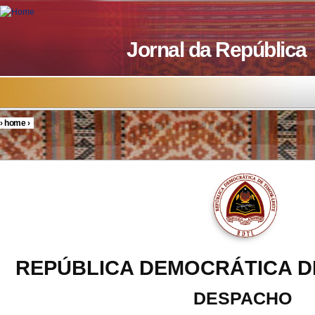
Skip to main content
Jornal da República
›
home
›
You are here
REPÚBLICA DEMOCRÁTICA D
DESPACHO