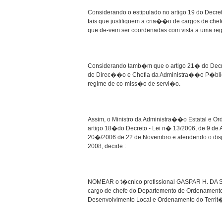
Considerando o estipulado no artigo 19 do Decre
tais que justifiquem a cria��o de cargos de ch
que de-vem ser coordenadas com vista a uma r
Considerando tamb�m que o artigo 21� do Decre
de Direc��o e Chefia da Administra��o P�bli
regime de co-miss�o de servi�o.
Assim, o Ministro da Administra��o Estatal e Or
artigo 18�do Decreto - Lei n� 13/2006, de 9 de 
20�/2006 de 22 de Novembro e atendendo o dispo
2008, decide :
NOMEAR o t�cnico profissional GASPAR H. DA SI
cargo de chefe do Departemento de Ordenamento 
Desenvolvimento Local e Ordenamento do Territ�