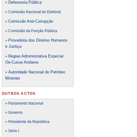
Defensori
a Pública
»
»
Comissão Nacional do Eleitoral
Comissão Anti-Corrupção
»
»
Comissão da Função Pública
Provedoria dos Direitos Humanos
»
e Justiça
Regiao Administrativa Especial
»
Oe-Cusse Ambeno
Autoridade Nacional do Petróleo
»
Minerais
OUTROS ACTOS
»
Parlamento Nacional
»
Governo
»
Presidente da República
»
Série I