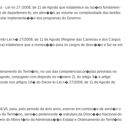
to - Lei no 27 /2008, de 11 de Agosto que estabelece as raz�es fundamen-
efe de departemen-to, em aten��o ao volume ou complexidade das tarefas
egular implementa��o dos programas do Governo.
to-Lei n� 27/2008, de 11 de Agosto (Regime das Carreiras e dos Cargos
ca) estabelece que a nomea��o para os cargos de direc��o e faz-se em
denamento do Territ�rio, no uso das competencias pr�pias previstas no
Agosto, conjugado com disposto no n�mero 2), do artigo 3� e artigo
sto nos artigos 19� do Decre-to-Lei n� 27/2008, de 11 de Agosto de
LVA. para, pelo periodo de dois anos, exercer em comiss�o de servi�o o
do Territ�rio, servi�o pertencente � estrutura da Direc��o Nacional do
rio do Minis-t�rio da Administra��o Estatal e Ordenamento do Territ�rio.