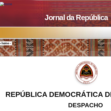
Skip to main content
Jornal da República
›
home
›
You are here
REPÚBLICA DEMOCRÁTICA D
DESPACHO