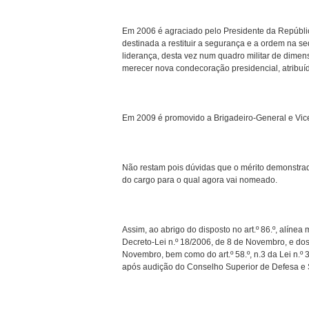
Em 2006 é agraciado pelo Presidente da Repúblic
destinada a restituir a segurança e a ordem na 
liderança, desta vez num quadro militar de dimens
merecer nova condecoração presidencial, atribuí
Em 2009 é promovido a Brigadeiro-General e Vic
Não restam pois dúvidas que o mérito demonstrado
do cargo para o qual agora vai nomeado.
Assim, ao abrigo do disposto no art.º 86.º, alínea
Decreto-Lei n.º 18/2006, de 8 de Novembro, e dos ar
Novembro, bem como do art.º 58.º, n.3 da Lei n.º
após audição do Conselho Superior de Defesa e S