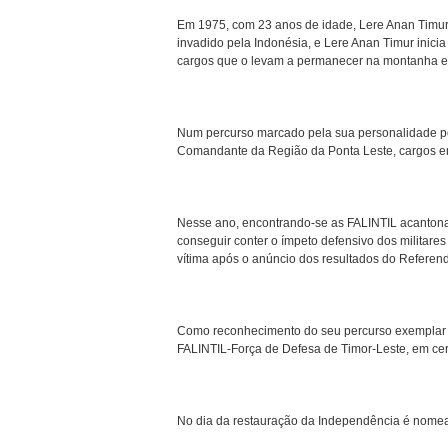
Em 1975, com 23 anos de idade, Lere Anan Timur,
invadido pela Indonésia, e Lere Anan Timur inic
cargos que o levam a permanecer na montanha e 
Num percurso marcado pela sua personalidade per
Comandante da Região da Ponta Leste, cargos 
Nesse ano, encontrando-se as FALINTIL acantonad
conseguir conter o ímpeto defensivo dos militare
vítima após o anúncio dos resultados do Referen
Como reconhecimento do seu percurso exemplar 
FALINTIL-Força de Defesa de Timor-Leste, em cer
No dia da restauração da Independência é nome