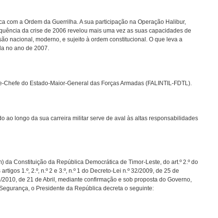
a com a Ordem da Guerrilha. A sua participação na Operação Halibur,
sequência da crise de 2006 revelou mais uma vez as suas capacidades de
ão nacional, moderno, e sujeito à ordem constitucional. O que leva a
da no ano de 2007.
e-Chefe do Estado-Maior-General das Forças Armadas (FALINTIL-FDTL).
 ao longo da sua carreira militar serve de aval às altas responsabilidades
 m) da Constituição da República Democrática de Timor-Leste, do art.º 2.º do
tigos 1.º, 2.º, n.º 2 e 3.º, n.º 1 do Decreto-Lei n.º 32/2009, de 25 de
 3/2010, de 21 de Abril, mediante confirmação e sob proposta do Governo,
egurança, o Presidente da República decreta o seguinte: