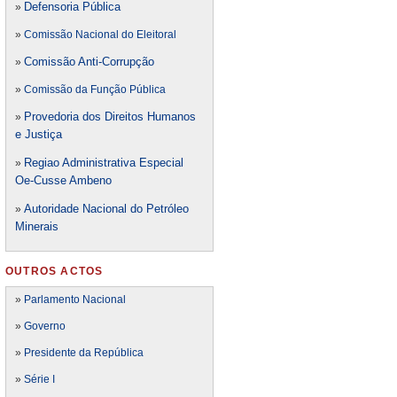
Defensori
a Pública
»
»
Comissão Nacional do Eleitoral
Comissão Anti-Corrupção
»
»
Comissão da Função Pública
Provedoria dos Direitos Humanos
»
e Justiça
Regiao Administrativa Especial
»
Oe-Cusse Ambeno
Autoridade Nacional do Petróleo
»
Minerais
OUTROS ACTOS
»
Parlamento Nacional
»
Governo
»
Presidente da República
»
Série I