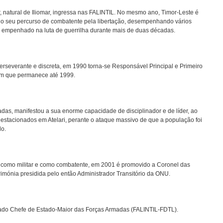
 natural de Iliomar, ingressa nas FALINTIL. No mesmo ano, Timor-Leste é
ia o seu percurso de combatente pela libertação, desempenhando vários
empenhado na luta de guerrilha durante mais de duas décadas.
severante e discreta, em 1990 torna-se Responsável Principal e Primeiro
em que permanece até 1999.
as, manifestou a sua enorme capacidade de disciplinador e de líder, ao
s estacionados em Atelari, perante o ataque massivo de que a população foi
do.
como militar e como combatente, em 2001 é promovido a Coronel das
imónia presidida pelo então Administrador Transitório da ONU.
ado Chefe de Estado-Maior das Forças Armadas (FALINTIL-FDTL).