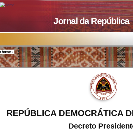
Skip to main content
Jornal da República
›
home
›
You are here
REPÚBLICA DEMOCRÁTICA D
Decreto President