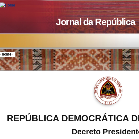
Skip to main content
Jornal da República
›
home
›
You are here
REPÚBLICA DEMOCRÁTICA D
Decreto President