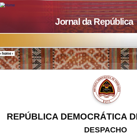
Skip to main content
Jornal da República
›
home
›
You are here
REPÚBLICA DEMOCRÁTICA D
DESPACHO