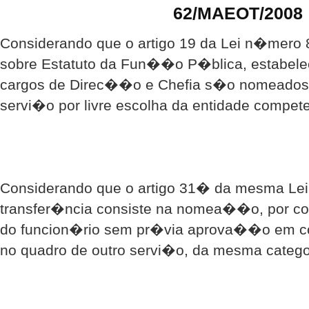
62/MAEOT/2008
Considerando que o artigo 19 da Lei n�mero 
sobre Estatuto da Fun��o P�blica, estabele
cargos de Direc��o e Chefia s�o nomeado
servi�o por livre escolha da entidade compete
Considerando que o artigo 31� da mesma Lei
transfer�ncia consiste na nomea��o, por c
do funcion�rio sem pr�via aprova��o em co
no quadro de outro servi�o, da mesma categor