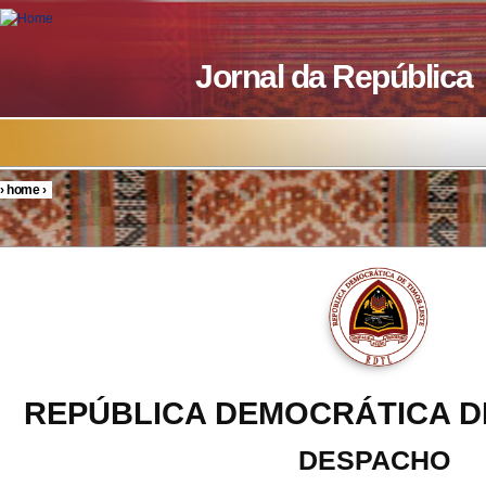
Skip to main content
Jornal da República
›
home
›
You are here
REPÚBLICA DEMOCRÁTICA D
DESPACHO