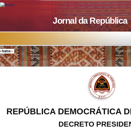
Skip to main content
Jornal da República
›
home
›
You are here
REPÚBLICA DEMOCRÁTICA D
DECRETO PRESIDE