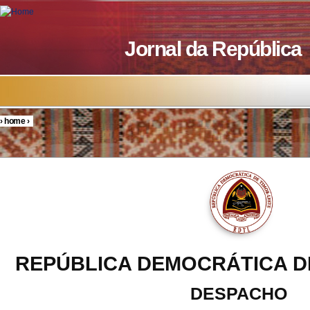
Skip to main content
Jornal da República
›
home
›
You are here
REPÚBLICA DEMOCRÁTICA D
DESPACHO