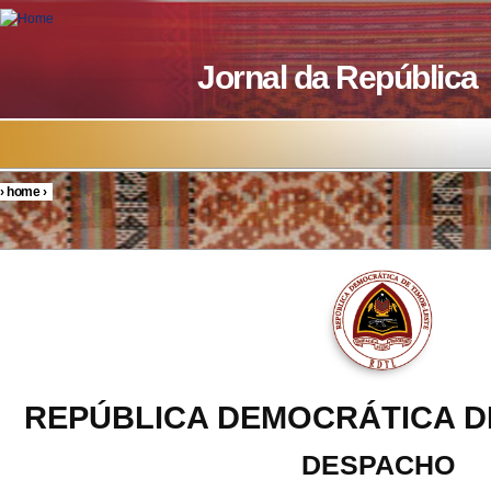
Skip to main content
Jornal da República
›
home
›
You are here
REPÚBLICA DEMOCRÁTICA D
DESPACHO