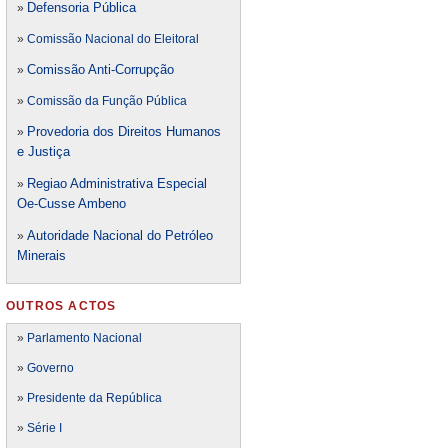
Defensori
a Pública
»
»
Comissão Nacional do Eleitoral
Comissão Anti-Corrupção
»
»
Comissão da Função Pública
Provedoria dos Direitos Humanos
»
e Justiça
Regiao Administrativa Especial
»
Oe-Cusse Ambeno
Autoridade Nacional do Petróleo
»
Minerais
OUTROS ACTOS
»
Parlamento Nacional
»
Governo
»
Presidente da República
»
Série I