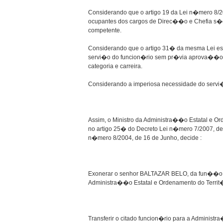
Considerando que o artigo 19 da Lei n�mero 8/
ocupantes dos cargos de Direc��o e Chefia s�o
competente.
Considerando que o artigo 31� da mesma Lei es
servi�o do funcion�rio sem pr�via aprova��o 
categoria e carreira.
Considerando a imperiosa necessidade do servi
Assim, o Ministro da Administra��o Estatal e Or
no artigo 25� do Decreto Lei n�mero 7/2007, de
n�mero 8/2004, de 16 de Junho, decide :
Exonerar o senhor BALTAZAR BELO, da fun��o de A
Administra��o Estatal e Ordenamento do Territ�
Transferir o citado funcion�rio para a Administr