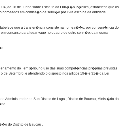
2004, de 16 de Junho sobre Estatuto da Fun��o P�blica, estabelece que os
 nomeados em comiss�o de servi�o por livre escolha da entidade
tabelece que a transfer�ncia consiste na nomea��o, por conveni�ncia do
em concurso para lugar vago no quadro de outro servi�o, da mesma
�o.
denamento do Territ�rio, no uso das suas compet�ncias pr�prias previstas
 5 de Setembro, e atendendo o disposto nos artigos 19� e 31� da Lei
dminis-trador de Sub Distrito de Laga , Distrito de Baucau, Minist�rio da
rio.
a��o do Distrito de Baucau .