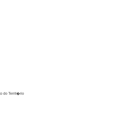
o do Territ�rio