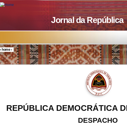
Skip to main content
Jornal da República
›
home
›
You are here
REPÚBLICA DEMOCRÁTICA D
DESPACHO