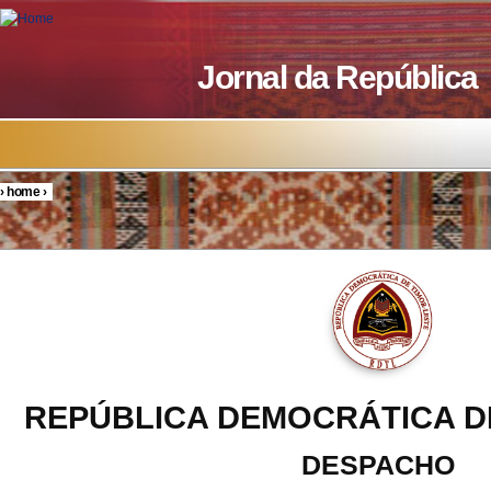
Skip to main content
Jornal da República
›
home
›
You are here
REPÚBLICA DEMOCRÁTICA D
DESPACHO