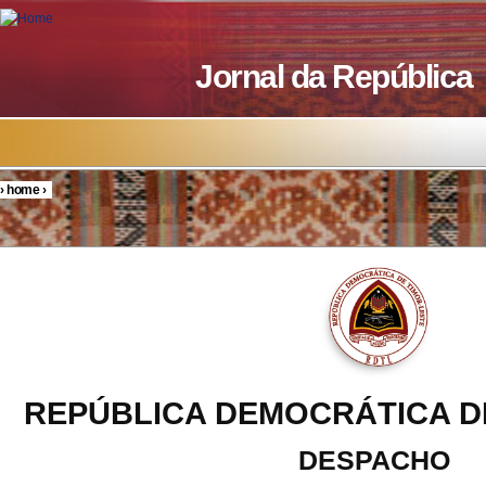
Skip to main content
Jornal da República
›
home
›
You are here
REPÚBLICA DEMOCRÁTICA D
DESPACHO