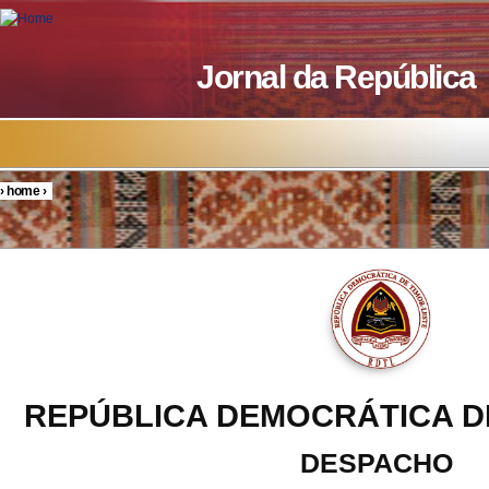
Skip to main content
Jornal da República
›
home
›
You are here
REPÚBLICA DEMOCRÁTICA D
DESPACHO