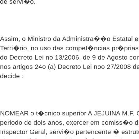
de servi�o.
Assim, o Ministro da Administra��o Estatal 
Terri�rio, no uso das compet�ncias pr�prias 
do Decreto-Lei no 13/2006, de 9 de Agosto co
nos artigos 24o (a) Decreto Lei noo 27/2008 d
decide :
NOMEAR o t�cnico superior A JEJUINA M.F. 
periodo de dois anos, exercer em comiss�o 
Inspector Geral, servi�o pertencente � estr