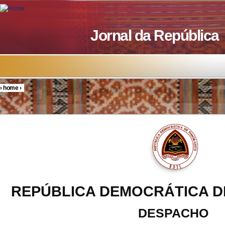
Skip to main content
Jornal da República
›
home
›
You are here
REPÚBLICA DEMOCRÁTICA D
DESPACHO