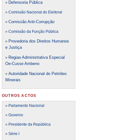
Defensori
a Pública
»
»
Comissão Nacional do Eleitoral
Comissão Anti-Corrupção
»
»
Comissão da Função Pública
Provedoria dos Direitos Humanos
»
e Justiça
Regiao Administrativa Especial
»
Oe-Cusse Ambeno
Autoridade Nacional do Petróleo
»
Minerais
OUTROS ACTOS
»
Parlamento Nacional
»
Governo
»
Presidente da República
»
Série I